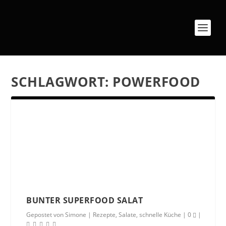
SCHLAGWORT:
POWERFOOD
BUNTER SUPERFOOD SALAT
Gepostet von
Simone
|
Rezepte
,
Salate
,
schnelle Küche
|
0
|