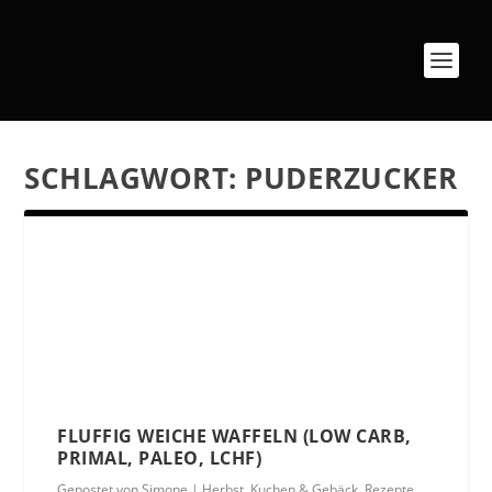
SCHLAGWORT:
PUDERZUCKER
FLUFFIG WEICHE WAFFELN (LOW CARB,
PRIMAL, PALEO, LCHF)
Gepostet von
Simone
|
Herbst
,
Kuchen & Gebäck
,
Rezepte
,