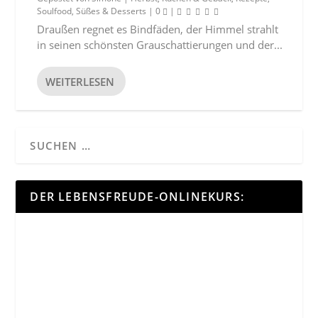
Soulfood
,
Süßes & Desserts
|
0
|
Draußen regnet es Bindfäden, der Himmel strahlt
in seinen schönsten Grauschattierungen und der...
WEITERLESEN
DER LEBENSFREUDE-ONLINEKURS: