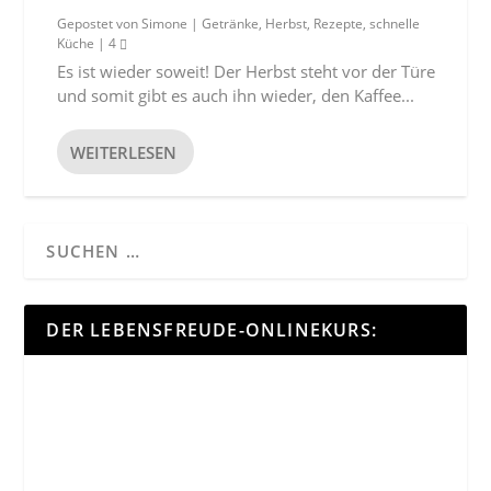
Gepostet von
Simone
|
Getränke
,
Herbst
,
Rezepte
,
schnelle
Küche
|
4
Es ist wieder soweit! Der Herbst steht vor der Türe
und somit gibt es auch ihn wieder, den Kaffee...
WEITERLESEN
DER LEBENSFREUDE-ONLINEKURS: