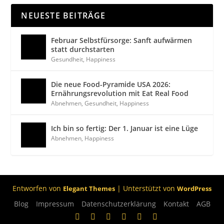
NEUESTE BEITRÄGE
Februar Selbstfürsorge: Sanft aufwärmen
statt durchstarten
Gesundheit
,
Happiness
Die neue Food-Pyramide USA 2026:
Ernährungsrevolution mit Eat Real Food
Abnehmen
,
Gesundheit
,
Happiness
Ich bin so fertig: Der 1. Januar ist eine Lüge
Abnehmen
,
Happiness
Entworfen von
| Unterstützt von
Elegant Themes
WordPress
Blog
Impressum
Datenschutzerklärung
Kontakt
AGB