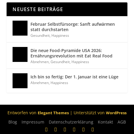
NEUESTE BEITRÄGE
Februar Selbstfürsorge: Sanft aufwärmen
statt durchstarten
Gesundheit
,
Happiness
Die neue Food-Pyramide USA 2026:
Ernährungsrevolution mit Eat Real Food
Abnehmen
,
Gesundheit
,
Happiness
Ich bin so fertig: Der 1. Januar ist eine Lüge
Abnehmen
,
Happiness
Entworfen von
| Unterstützt von
Elegant Themes
WordPress
Blog
Impressum
Datenschutzerklärung
Kontakt
AGB