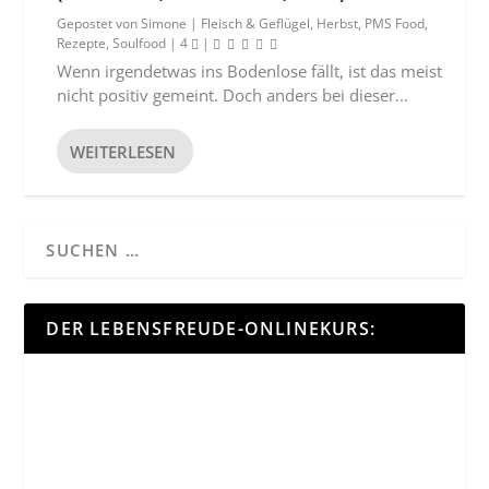
Gepostet von
Simone
|
Fleisch & Geflügel
,
Herbst
,
PMS Food
,
Rezepte
,
Soulfood
|
4
|
Wenn irgendetwas ins Bodenlose fällt, ist das meist
nicht positiv gemeint. Doch anders bei dieser...
WEITERLESEN
DER LEBENSFREUDE-ONLINEKURS: