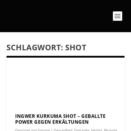
SCHLAGWORT:
SHOT
INGWER KURKUMA SHOT – GEBALLTE
POWER GEGEN ERKÄLTUNGEN
Gepostet von
Simone
|
Gesundheit
,
Getränke
,
Herbst
,
Rezepte