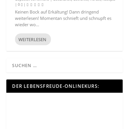
|
0
|
Keinen Bock auf Erkältung! Dann dringend
weiterlesen! Momentan schnieft und schnupft es
wieder wo...
WEITERLESEN
DER LEBENSFREUDE-ONLINEKURS: