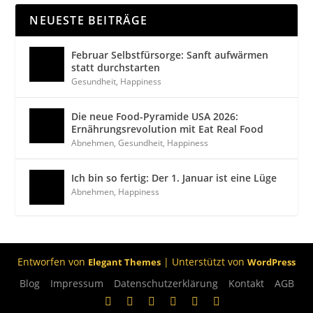
NEUESTE BEITRÄGE
Februar Selbstfürsorge: Sanft aufwärmen
statt durchstarten
Gesundheit
,
Happiness
Die neue Food-Pyramide USA 2026:
Ernährungsrevolution mit Eat Real Food
Abnehmen
,
Gesundheit
,
Happiness
Ich bin so fertig: Der 1. Januar ist eine Lüge
Abnehmen
,
Happiness
Entworfen von
| Unterstützt von
Elegant Themes
WordPress
Blog
Impressum
Datenschutzerklärung
Kontakt
AGB