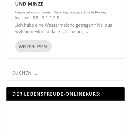
UND MINZE
Gepostet von
Simone
|
Rezepte
,
Salate
,
schnelle Küche
,
Sommer
|
0
|
„Ich habe eine Wassermelone getragen!“ Na, aus
welchem Film ist das!? Ich sag nur,...
WEITERLESEN
DER LEBENSFREUDE-ONLINEKURS: