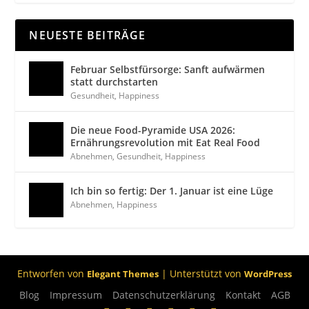
NEUESTE BEITRÄGE
Februar Selbstfürsorge: Sanft aufwärmen
statt durchstarten
Gesundheit
,
Happiness
Die neue Food-Pyramide USA 2026:
Ernährungsrevolution mit Eat Real Food
Abnehmen
,
Gesundheit
,
Happiness
Ich bin so fertig: Der 1. Januar ist eine Lüge
Abnehmen
,
Happiness
Entworfen von
| Unterstützt von
Elegant Themes
WordPress
Blog
Impressum
Datenschutzerklärung
Kontakt
AGB