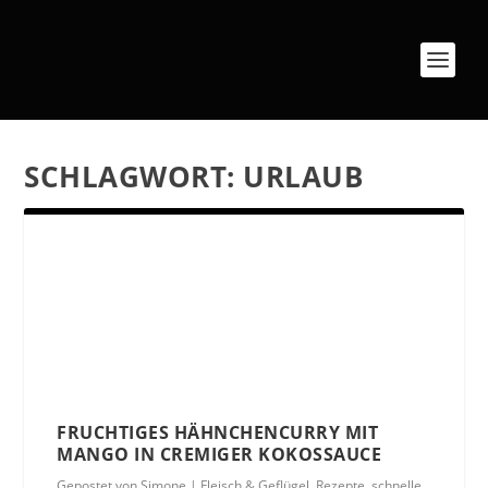
SCHLAGWORT:
URLAUB
FRUCHTIGES HÄHNCHENCURRY MIT
MANGO IN CREMIGER KOKOSSAUCE
Gepostet von
Simone
|
Fleisch & Geflügel
,
Rezepte
,
schnelle