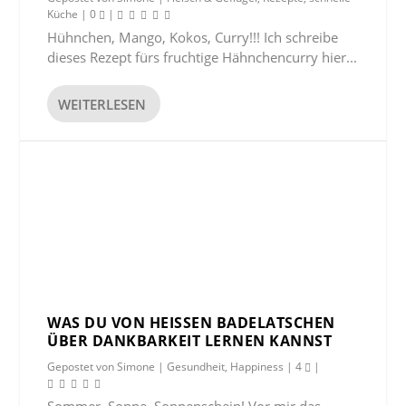
Küche
|
0
|
Hühnchen, Mango, Kokos, Curry!!! Ich schreibe
dieses Rezept fürs fruchtige Hähnchencurry hier...
WEITERLESEN
WAS DU VON HEISSEN BADELATSCHEN Ü
BER DANKBARKEIT LERNEN KANNST
Gepostet von
Simone
|
Gesundheit
,
Happiness
|
4
|