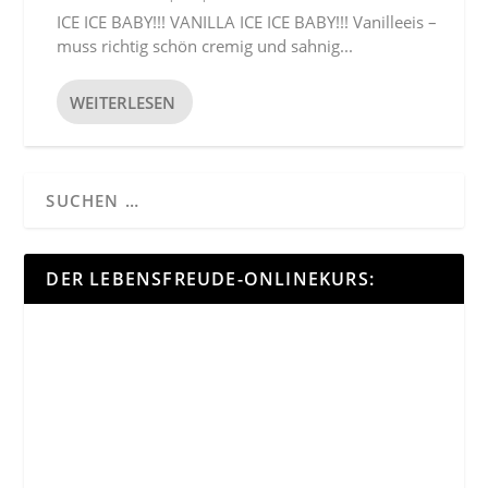
ICE ICE BABY!!! VANILLA ICE ICE BABY!!! Vanilleeis –
muss richtig schön cremig und sahnig...
WEITERLESEN
DER LEBENSFREUDE-ONLINEKURS: