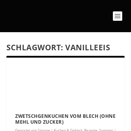
SCHLAGWORT:
VANILLEEIS
ZWETSCHGENKUCHEN VOM BLECH (OHNE
MEHL UND ZUCKER)
Gepostet von
Simone
|
Kuchen & Gebäck
,
Rezepte
,
Sommer
|