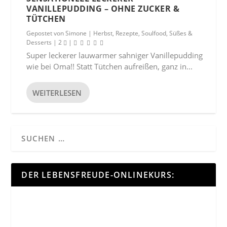
VANILLEPUDDING – OHNE ZUCKER &
TÜTCHEN
Gepostet von
Simone
|
Herbst
,
Rezepte
,
Soulfood
,
Süßes &
Desserts
|
2
|
Super leckerer lauwarmer sahniger Vanillepudding
wie bei Oma!! Statt Tütchen aufreißen, ganz in...
WEITERLESEN
DER LEBENSFREUDE-ONLINEKURS: