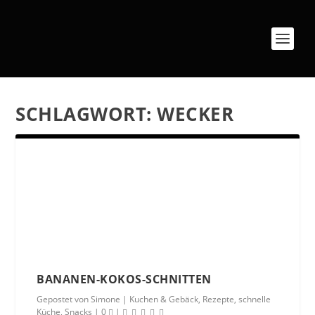
SCHLAGWORT:
WECKER
BANANEN-KOKOS-SCHNITTEN
Gepostet von
Simone
|
Kuchen & Gebäck
,
Rezepte
,
schnelle
Küche
,
Snacks
|
0
|