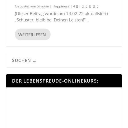
Gepostet von
Simone
|
Happiness
|
4
|
(Dieser Beitrag wurde am 14.02.22 aktualisiert)
„Schuster, bleib bei Deinen Leisten!“...
WEITERLESEN
DER LEBENSFREUDE-ONLINEKURS: