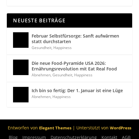
NEUESTE BEITRÄGE
Februar Selbstfürsorge: Sanft aufwärmen
statt durchstarten
Gesundheit
,
Happiness
Die neue Food-Pyramide USA 2026:
Ernährungsrevolution mit Eat Real Food
Abnehmen
,
Gesundheit
,
Happiness
Ich bin so fertig: Der 1. Januar ist eine Lüge
Abnehmen
,
Happiness
Entworfen von
| Unterstützt von
Elegant Themes
WordPress
Blog
Impressum
Datenschutzerklärung
Kontakt
AGB