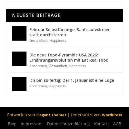
NEUESTE BEITRÄGE
Februar Selbstfürsorge: Sanft aufwärmen
statt durchstarten
Gesundheit
,
Happiness
Die neue Food-Pyramide USA 2026:
Ernährungsrevolution mit Eat Real Food
Abnehmen
,
Gesundheit
,
Happiness
Ich bin so fertig: Der 1. Januar ist eine Lüge
Abnehmen
,
Happiness
Entworfen von
| Unterstützt von
Elegant Themes
WordPress
Blog
Impressum
Datenschutzerklärung
Kontakt
AGB