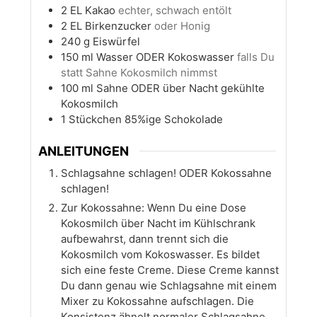
2
EL
Kakao
echter, schwach entölt
2
EL
Birkenzucker
oder Honig
240
g
Eiswürfel
150
ml
Wasser ODER Kokoswasser
falls Du
statt Sahne Kokosmilch nimmst
100
ml
Sahne ODER über Nacht gekühlte
Kokosmilch
1
Stückchen 85%ige Schokolade
ANLEITUNGEN
Schlagsahne schlagen! ODER Kokossahne
schlagen!
Zur Kokossahne: Wenn Du eine Dose
Kokosmilch über Nacht im Kühlschrank
aufbewahrst, dann trennt sich die
Kokosmilch vom Kokoswasser. Es bildet
sich eine feste Creme. Diese Creme kannst
Du dann genau wie Schlagsahne mit einem
Mixer zu Kokossahne aufschlagen. Die
Konsistenz ähnelt normaler Schlagsahne