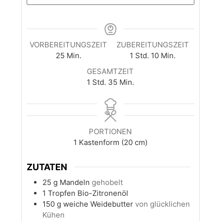
VORBEREITUNGSZEIT
ZUBEREITUNGSZEIT
Minuten
Stunde
Minuten
25
Min.
1
Std.
10
Min.
GESAMTZEIT
Stunde
Minuten
1
Std.
35
Min.
PORTIONEN
1
Kastenform (20 cm)
ZUTATEN
25
g
Mandeln
gehobelt
1
Tropfen Bio-Zitronenöl
150
g
weiche Weidebutter
von glücklichen
Kühen