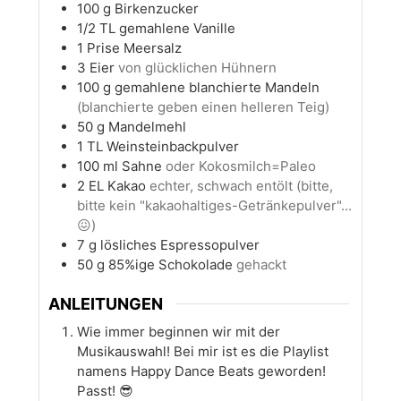
100
g
Birkenzucker
1/2
TL gemahlene Vanille
1
Prise Meersalz
3
Eier
von glücklichen Hühnern
100
g
gemahlene blanchierte Mandeln
(blanchierte geben einen helleren Teig)
50
g
Mandelmehl
1
TL
Weinsteinbackpulver
100
ml
Sahne
oder Kokosmilch=Paleo
2
EL
Kakao
echter, schwach entölt (bitte,
bitte kein "kakaohaltiges-Getränkepulver"...
😖)
7
g
lösliches Espressopulver
50
g
85%ige Schokolade
gehackt
ANLEITUNGEN
Wie immer beginnen wir mit der
Musikauswahl! Bei mir ist es die Playlist
namens Happy Dance Beats geworden!
Passt! 😎