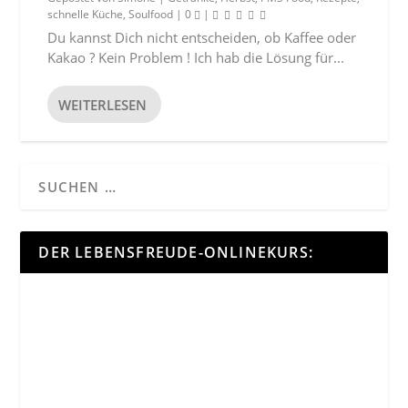
schnelle Küche
,
Soulfood
|
0
|
Du kannst Dich nicht entscheiden, ob Kaffee oder
Kakao ? Kein Problem ! Ich hab die Lösung für...
WEITERLESEN
DER LEBENSFREUDE-ONLINEKURS: