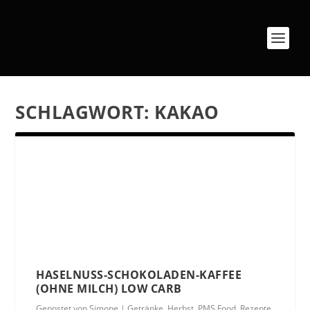
SCHLAGWORT:
KAKAO
HASELNUSS-SCHOKOLADEN-KAFFEE
(OHNE MILCH) LOW CARB
Gepostet von
Simone
|
Getränke
,
Herbst
,
PMS Food
,
Rezepte
,