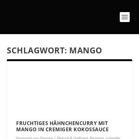
SCHLAGWORT:
MANGO
FRUCHTIGES HÄHNCHENCURRY MIT
MANGO IN CREMIGER KOKOSSAUCE
Gepostet von
Simone
|
Fleisch & Geflügel
,
Rezepte
,
schnelle