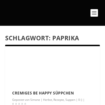
SCHLAGWORT:
PAPRIKA
CREMIGES BE HAPPY SÜPPCHEN
Gepostet von
Simone
|
Herbst
,
Rezepte
,
Suppen
|
0
|