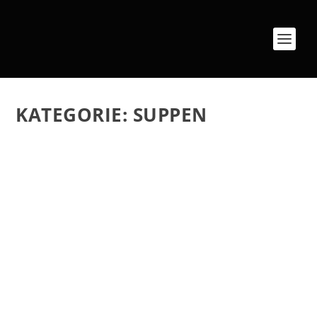
KATEGORIE:
SUPPEN
CREMIGES BE HAPPY SÜPPCHEN
von
Simone
|
Herbst
,
Rezepte
,
Suppen
|
0
|