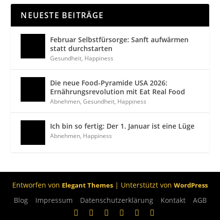
NEUESTE BEITRÄGE
Februar Selbstfürsorge: Sanft aufwärmen
statt durchstarten
Gesundheit
,
Happiness
Die neue Food-Pyramide USA 2026:
Ernährungsrevolution mit Eat Real Food
Abnehmen
,
Gesundheit
,
Happiness
Ich bin so fertig: Der 1. Januar ist eine Lüge
Abnehmen
,
Happiness
Entworfen von
| Unterstützt von
Elegant Themes
WordPress
Blog
Impressum
Datenschutzerklärung
Kontakt
AGB