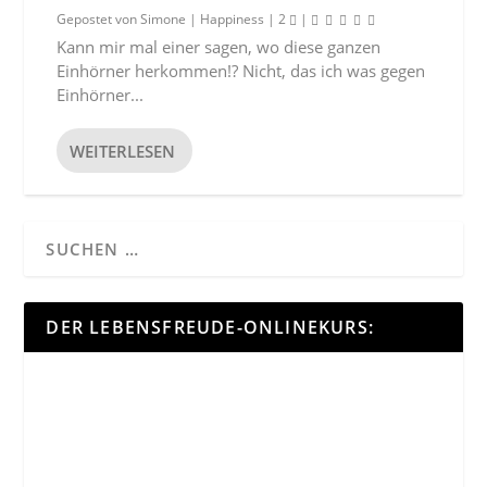
Gepostet von
Simone
|
Happiness
|
2
|
Kann mir mal einer sagen, wo diese ganzen
Einhörner herkommen!? Nicht, das ich was gegen
Einhörner...
WEITERLESEN
DER LEBENSFREUDE-ONLINEKURS: