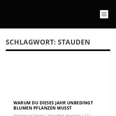
SCHLAGWORT:
STAUDEN
WARUM DU DIESES JAHR UNBEDINGT
BLUMEN PFLANZEN MUSST
Gepostet von
Simone
|
Gesundheit
,
Happiness
|
2
|