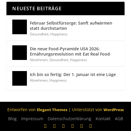
NEUESTE BEITRÄGE
Februar Selbstfürsorge: Sanft aufwärmen
statt durchstarten
Gesundheit
,
Happiness
Die neue Food-Pyramide USA 2026:
Ernährungsrevolution mit Eat Real Food
Abnehmen
,
Gesundheit
,
Happiness
Ich bin so fertig: Der 1. Januar ist eine Lüge
Abnehmen
,
Happiness
Entworfen von
| Unterstützt von
Elegant Themes
WordPress
Blog
Impressum
Datenschutzerklärung
Kontakt
AGB