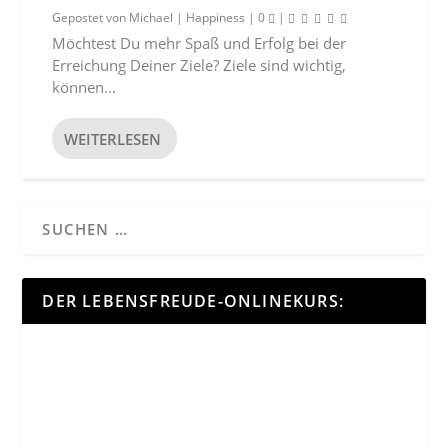
Gepostet von
Michael
|
Happiness
|
0
|
Möchtest Du mehr Spaß und Erfolg bei der
Erreichung Deiner Ziele? Ziele sind wichtig,
können...
WEITERLESEN
DER LEBENSFREUDE-ONLINEKURS: