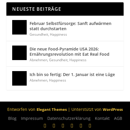
NEUESTE BEITRÄGE
Februar Selbstfürsorge: Sanft aufwärmen
statt durchstarten
Gesundheit
,
Happiness
Die neue Food-Pyramide USA 2026:
Ernährungsrevolution mit Eat Real Food
Abnehmen
,
Gesundheit
,
Happiness
Ich bin so fertig: Der 1. Januar ist eine Lüge
Abnehmen
,
Happiness
Entworfen von
| Unterstützt von
Elegant Themes
WordPress
Blog
Impressum
Datenschutzerklärung
Kontakt
AGB