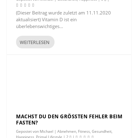
(Dieser Beitrag wurde zuletzt am 11.11.2020
aktualisiert) Vitamin D ist ein
überlebenswichtiges...
WEITERLESEN
MACHST DU DEN GRÖSSTEN FEHLER BEIM F
ASTEN?
Gepostet von
Michael
|
Abnehmen
,
Fitness
,
Gesundheit
,
Happiness
,
Primal Lifestyle
|
2
|