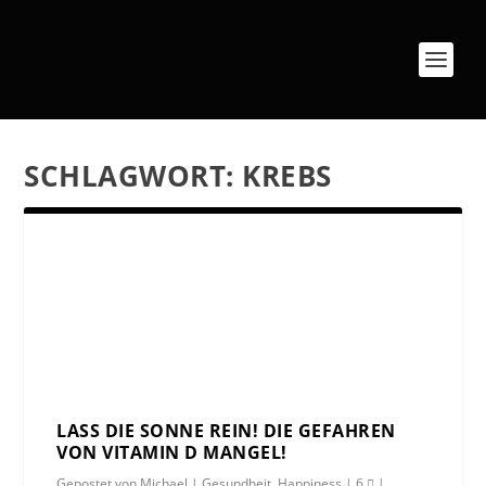
SCHLAGWORT:
KREBS
LASS DIE SONNE REIN! DIE GEFAHREN
VON VITAMIN D MANGEL!
Gepostet von
Michael
|
Gesundheit
,
Happiness
|
6
|