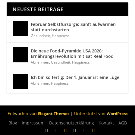
NEUESTE BEITRÄGE
Februar Selbstfürsorge: Sanft aufwärmen
statt durchstarten
Gesundheit
,
Happiness
Die neue Food-Pyramide USA 2026:
Ernährungsrevolution mit Eat Real Food
Abnehmen
,
Gesundheit
,
Happiness
Ich bin so fertig: Der 1. Januar ist eine Lüge
Abnehmen
,
Happiness
Entworfen von
| Unterstützt von
Elegant Themes
WordPress
Blog
Impressum
Datenschutzerklärung
Kontakt
AGB