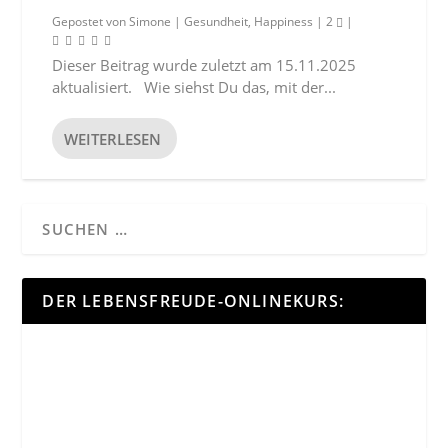
Gepostet von
Simone
|
Gesundheit
,
Happiness
|
2
|
Dieser Beitrag wurde zuletzt am 15.11.2025
aktualisiert. Wie siehst Du das, mit der...
WEITERLESEN
DER LEBENSFREUDE-ONLINEKURS: