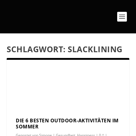
SCHLAGWORT:
SLACKLINING
DIE 6 BESTEN OUTDOOR-AKTIVITÄTEN IM
SOMMER
Gepostet von
Simone
|
Gesundheit
,
Happiness
|
0
|