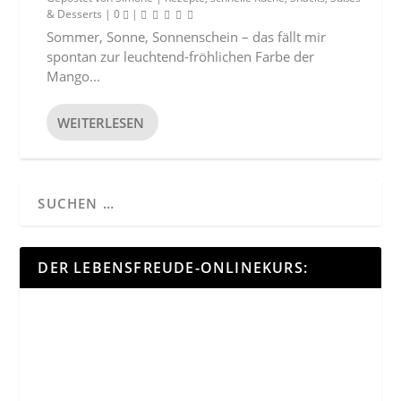
& Desserts
|
0
|
Sommer, Sonne, Sonnenschein – das fällt mir
spontan zur leuchtend-fröhlichen Farbe der
Mango...
WEITERLESEN
DER LEBENSFREUDE-ONLINEKURS: