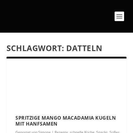
SCHLAGWORT:
DATTELN
SPRITZIGE MANGO MACADAMIA KUGELN
MIT HANFSAMEN
Gepostet von
Simone
|
Rezepte
,
schnelle Küche
,
Snacks
,
Süßes