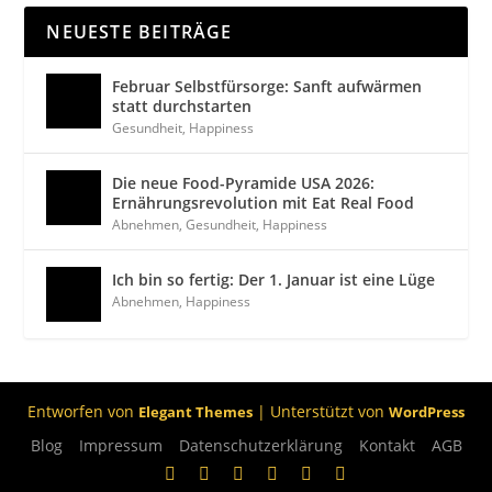
NEUESTE BEITRÄGE
Februar Selbstfürsorge: Sanft aufwärmen
statt durchstarten
Gesundheit
,
Happiness
Die neue Food-Pyramide USA 2026:
Ernährungsrevolution mit Eat Real Food
Abnehmen
,
Gesundheit
,
Happiness
Ich bin so fertig: Der 1. Januar ist eine Lüge
Abnehmen
,
Happiness
Entworfen von
| Unterstützt von
Elegant Themes
WordPress
Blog
Impressum
Datenschutzerklärung
Kontakt
AGB