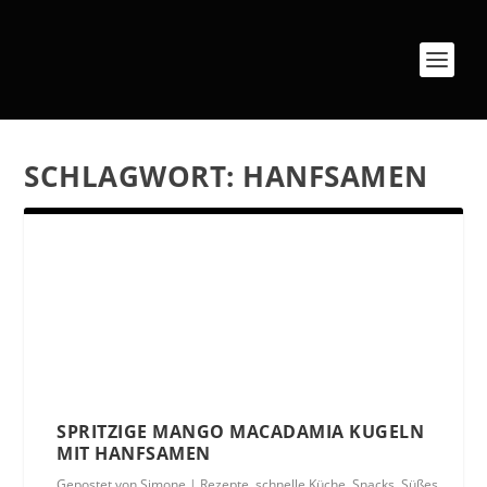
SCHLAGWORT:
HANFSAMEN
SPRITZIGE MANGO MACADAMIA KUGELN
MIT HANFSAMEN
Gepostet von
Simone
|
Rezepte
,
schnelle Küche
,
Snacks
,
Süßes