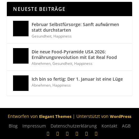
NEUESTE BEITRÄGE
Februar Selbstfürsorge: Sanft aufwärmen
statt durchstarten
Gesundheit
,
Happiness
Die neue Food-Pyramide USA 2026:
Ernährungsrevolution mit Eat Real Food
Abnehmen
,
Gesundheit
,
Happiness
Ich bin so fertig: Der 1. Januar ist eine Lüge
Abnehmen
,
Happiness
Entworfen von
| Unterstützt von
Elegant Themes
WordPress
Blog
Impressum
Datenschutzerklärung
Kontakt
AGB