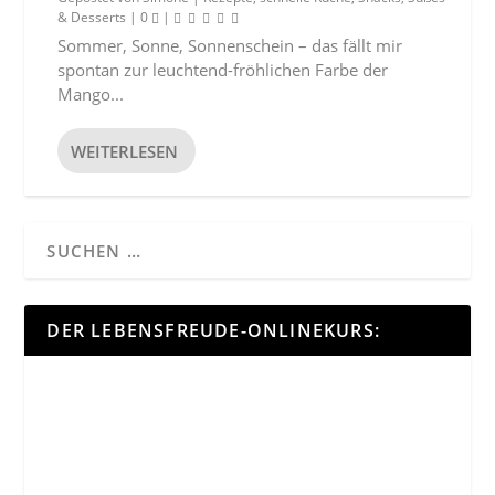
& Desserts
|
0
|
Sommer, Sonne, Sonnenschein – das fällt mir
spontan zur leuchtend-fröhlichen Farbe der
Mango...
WEITERLESEN
DER LEBENSFREUDE-ONLINEKURS: