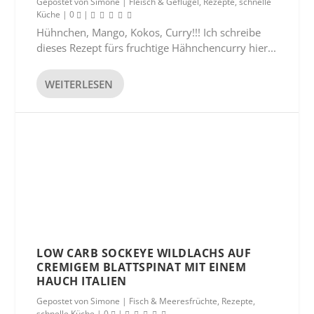
Gepostet von
Simone
|
Fleisch & Geflügel
,
Rezepte
,
schnelle
Küche
|
0
|
Hühnchen, Mango, Kokos, Curry!!! Ich schreibe
dieses Rezept fürs fruchtige Hähnchencurry hier...
WEITERLESEN
LOW CARB SOCKEYE WILDLACHS AUF
CREMIGEM BLATTSPINAT MIT EINEM
HAUCH ITALIEN
Gepostet von
Simone
|
Fisch & Meeresfrüchte
,
Rezepte
,
schnelle Küche
|
0
|