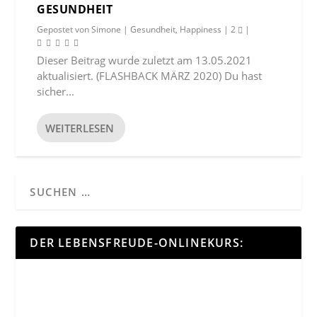
GESUNDHEIT
Gepostet von
Simone
|
Gesundheit
,
Happiness
|
2
|
Dieser Beitrag wurde zuletzt am 13.05.2021
aktualisiert. (FLASHBACK MÄRZ 2020) Du hast
sicher...
WEITERLESEN
DER LEBENSFREUDE-ONLINEKURS: