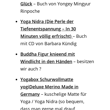
Glück
– Buch von Yongey Mingyur
Rinpoche
Yoga Nidra (Die Perle der
Tiefenentspannung – In 30
Minuten völlig erfrischt)
– Buch
mit CD von Barbara Kündig
Buddha Figur knieend mit
Windlicht in den Händen
– besitzen
wir auch ?
Yogabox Schurwollmatte
yogiDeluxe Merino Made in
Germany
– kuschelige Matte für
Yoga / Yoga Nidra (so bequem,
dass man gerne mal drauf