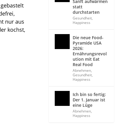
Sanft aufwärmen
 gebastelt
statt
durchstarten
efrei,
Gesundheit
,
ht nur aus
Happiness
der kochst,
Die neue Food-
Pyramide USA
2026:
Ernährungsrevol
ution mit Eat
Real Food
Abnehmen
,
Gesundheit
,
Happiness
Ich bin so fertig:
Der 1. Januar ist
eine Lüge
Abnehmen
,
Happiness