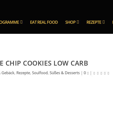
ROGRAMME
EAT REAL FOOD
SHOP
REZEPTE
 CHIP COOKIES LOW CARB
& Gebäck
,
Rezepte
,
Soulfood
,
Süßes & Desserts
|
0
|