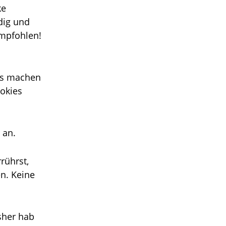
ke
dig und
empfohlen!
ugs machen
ookies
 an.
rührst,
en. Keine
sher hab