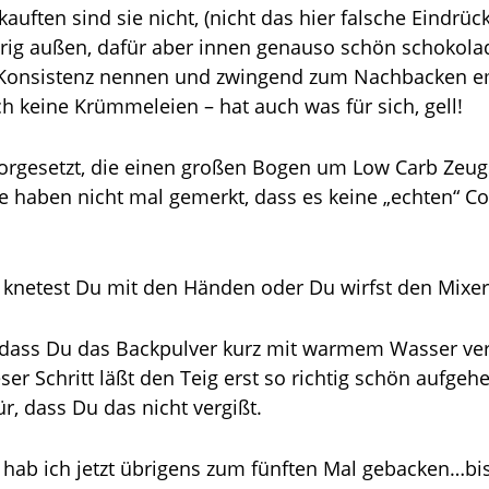
uften sind sie nicht, (nicht das hier falsche Eindrüc
prig außen, dafür aber innen genauso schön schokola
te Konsistenz nennen und zwingend zum Nachbacken 
h keine Krümmeleien – hat auch was für sich, gell!
vorgesetzt, die einen großen Bogen um Low Carb Ze
ie haben nicht mal gemerkt, dass es keine „echten“ C
r knetest Du mit den Händen oder Du wirfst den Mixer
t, dass Du das Backpulver kurz mit warmem Wasser ver
ser Schritt läßt den Teig erst so richtig schön aufgeh
r, dass Du das nicht vergißt.
 hab ich jetzt übrigens zum fünften Mal gebacken…bi