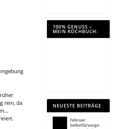
100% GENUSS –
MEIN KOCHBUCH:
e Umgebung
früher
 rein, da
NEUESTE BEITRÄGE
ten…
eiert.
Februar
Selbstfürsorge: