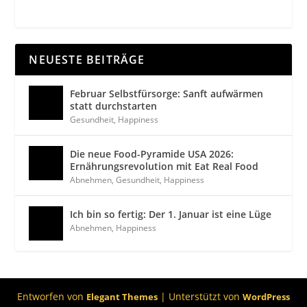
NEUESTE BEITRÄGE
Februar Selbstfürsorge: Sanft aufwärmen
statt durchstarten
Gesundheit
,
Happiness
Die neue Food-Pyramide USA 2026:
Ernährungsrevolution mit Eat Real Food
Abnehmen
,
Gesundheit
,
Happiness
Ich bin so fertig: Der 1. Januar ist eine Lüge
Abnehmen
,
Happiness
Entworfen von
| Unterstützt von
Elegant Themes
WordPress