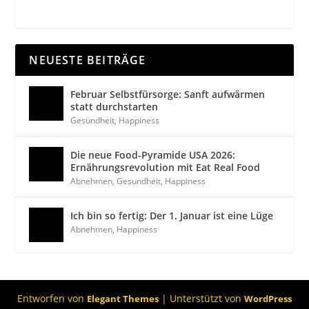
NEUESTE BEITRÄGE
Februar Selbstfürsorge: Sanft aufwärmen
statt durchstarten
Gesundheit
,
Happiness
Die neue Food-Pyramide USA 2026:
Ernährungsrevolution mit Eat Real Food
Abnehmen
,
Gesundheit
,
Happiness
Ich bin so fertig: Der 1. Januar ist eine Lüge
Abnehmen
,
Happiness
Entworfen von
| Unterstützt von
Elegant Themes
WordPress