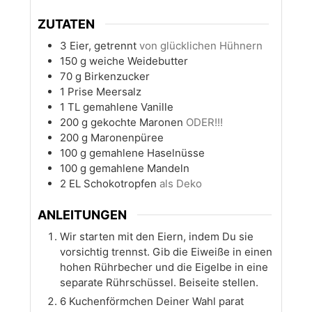
ZUTATEN
3
Eier, getrennt
von glücklichen Hühnern
150
g
weiche Weidebutter
70
g
Birkenzucker
1
Prise
Meersalz
1
TL
gemahlene Vanille
200
g
gekochte Maronen
ODER!!!
200
g
Maronenpüree
100
g
gemahlene Haselnüsse
100
g
gemahlene Mandeln
2
EL
Schokotropfen
als Deko
ANLEITUNGEN
Wir starten mit den Eiern, indem Du sie
vorsichtig trennst. Gib die Eiweiße in einen
hohen Rührbecher und die Eigelbe in eine
separate Rührschüssel. Beiseite stellen.
6 Kuchenförmchen Deiner Wahl parat