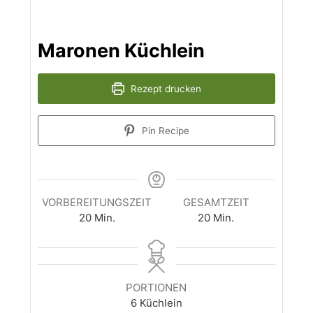
Maronen Küchlein
Rezept drucken
Pin Recipe
VORBEREITUNGSZEIT
GESAMTZEIT
Minuten
Minuten
20
Min.
20
Min.
PORTIONEN
6
Küchlein