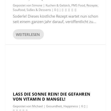
Gepostet von
Simone
|
Kuchen & Gebäck
,
PMS Food
,
Rezepte
,
Soulfood
,
Süßes & Desserts
|
0
|
Soderle! Dieses köstliche Rezept wartet nun schon
seit einem ganzen Jahr darauf, veröffentlicht zu...
WEITERLESEN
LASS DIE SONNE REIN! DIE GEFAHREN
VON VITAMIN D MANGEL!
Gepostet von
Michael
|
Gesundheit
,
Happiness
|
6
|