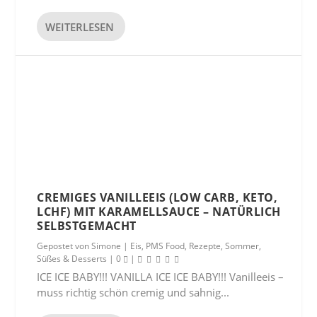
WEITERLESEN
CREMIGES VANILLEEIS (LOW CARB, KETO,
LCHF) MIT KARAMELLSAUCE – NATÜRLICH
SELBSTGEMACHT
Gepostet von
Simone
|
Eis
,
PMS Food
,
Rezepte
,
Sommer
,
Süßes & Desserts
|
0
|
ICE ICE BABY!!! VANILLA ICE ICE BABY!!! Vanilleeis –
muss richtig schön cremig und sahnig...