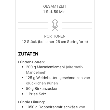
GESAMTZEIT
Stunde
Minuten
1
Std.
59
Min.
PORTIONEN
12
Stück (bei einer 26 cm Springform)
ZUTATEN
Für den Boden:
200
g
Macadamiamehl
(alternativ
Mandelmehl)
125
g
Weidebutter, geschmolzen
von
glücklichen Kühen
50
g
Birkenzucker
1
Prise Salz
Für die Füllung:
1050
g
Doppelrahmfrischkäse
von