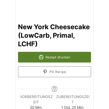
New York Cheesecake
(LowCarb, Primal,
LCHF)
Rezept drucken
Pin Recipe
VORBEREITUNGSZ
ZUBEREITUNGSZEI
EIT
T
Minuten
Stunde
Minuten
30
Min.
1
Std.
25
Min.