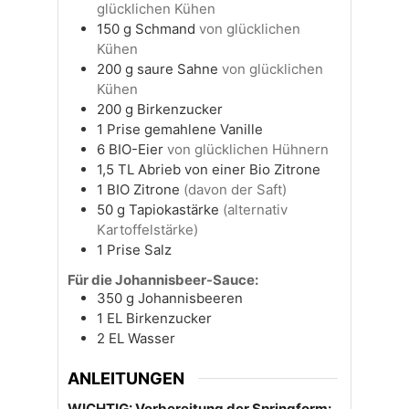
glücklichen Kühen
150
g
Schmand
von glücklichen
Kühen
200
g
saure Sahne
von glücklichen
Kühen
200
g
Birkenzucker
1
Prise
gemahlene Vanille
6
BIO-Eier
von glücklichen Hühnern
1,5
TL
Abrieb von einer Bio Zitrone
1
BIO Zitrone
(davon der Saft)
50
g
Tapiokastärke
(alternativ
Kartoffelstärke)
1
Prise Salz
Für die Johannisbeer-Sauce:
350
g
Johannisbeeren
1
EL
Birkenzucker
2
EL
Wasser
ANLEITUNGEN
WICHTIG: Vorbereitung der Springform: