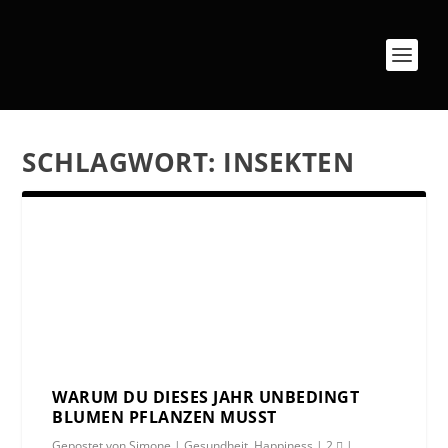
SCHLAGWORT:
INSEKTEN
WARUM DU DIESES JAHR UNBEDINGT
BLUMEN PFLANZEN MUSST
Gepostet von
Simone
|
Gesundheit
,
Happiness
|
2
|