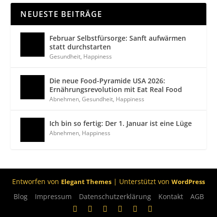
NEUESTE BEITRÄGE
Februar Selbstfürsorge: Sanft aufwärmen
statt durchstarten
Gesundheit
,
Happiness
Die neue Food-Pyramide USA 2026:
Ernährungsrevolution mit Eat Real Food
Abnehmen
,
Gesundheit
,
Happiness
Ich bin so fertig: Der 1. Januar ist eine Lüge
Abnehmen
,
Happiness
Entworfen von
| Unterstützt von
Elegant Themes
WordPress
Blog
Impressum
Datenschutzerklärung
Kontakt
AGB