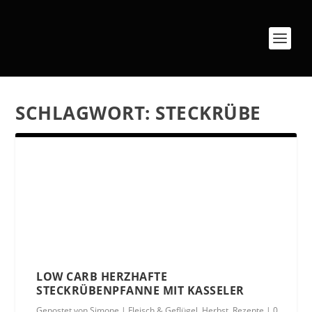
SCHLAGWORT:
STECKRÜBE
LOW CARB HERZHAFTE
STECKRÜBENPFANNE MIT KASSELER
Gepostet von
Simone
|
Fleisch & Geflügel
,
Herbst
,
Rezepte
|
0