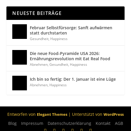
NEUESTE BEITRÄGE
Februar Selbstfürsorge: Sanft aufwärmen
statt durchstarten
Gesundheit
,
Happiness
Die neue Food-Pyramide USA 2026:
Ernährungsrevolution mit Eat Real Food
Abnehmen
,
Gesundheit
,
Happiness
Ich bin so fertig: Der 1. Januar ist eine Lüge
Abnehmen
,
Happiness
Entworfen von
| Unterstützt von
Elegant Themes
WordPress
Blog
Impressum
Datenschutzerklärung
Kontakt
AGB