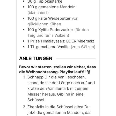
30
g
Tapiokastärke
100
g
gemahlene Mandeln
(blanchiert)
100
g
kalte Weidebutter
von
glücklichen Kühen
100
g
Xylith Puderzucker
(für den
Teig und für´s Wälzen)
1
Prise
Himalayasalz ODER Meersalz
1
TL
gemahlene Vanille
(zum Wälzen)
ANLEITUNGEN
Bevor wir starten, stellen wir sicher, dass
die Weihnachtssong-Playlist läuft!! 🎅
Schnapp Dir die Vanilleschoten,
schneide sie der Länge nach auf und
kratze den Vanillemark mit einem
Messer heraus. Gib ihn in eine
Schüssel.
Ebenfalls in die Schüssel gibst Du
jetzt die gemahlenen Mandeln, das