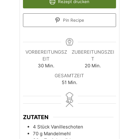
Rezept drucken
Pin Recipe
VORBEREITUNGSZ
ZUBEREITUNGSZEI
EIT
T
Minuten
Minuten
30
Min.
20
Min.
GESAMTZEIT
Minuten
51
Min.
ZUTATEN
4
Stück
Vanilleschoten
70
g
Mandelmehl