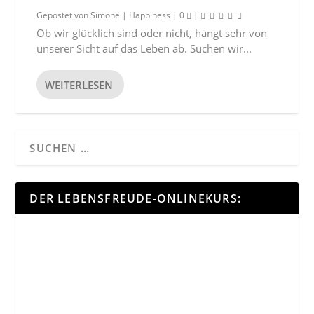
Gepostet von
Simone
|
Happiness
|
0
|
Ob wir glücklich sind oder nicht, hängt sehr von
unserer Sicht auf das Leben ab. Suchen wir...
WEITERLESEN
DER LEBENSFREUDE-ONLINEKURS: