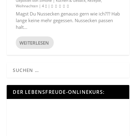
Gepostet von
Simone
|
Kuchen & Gebäck
,
Rezepte
,
Weihnachten
|
4
|
Magst Du Nussecken genauso gern wie ich??? Hab
lange keine mehr gegessen. Nussecken passen
halt...
WEITERLESEN
DER LEBENSFREUDE-ONLINEKURS: