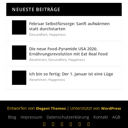
NEUESTE BEITRÄGE
Februar Selbstfürsorge: Sanft aufwärmen
statt durchstarten
Gesundheit
,
Happiness
Die neue Food-Pyramide USA 2026:
Ernährungsrevolution mit Eat Real Food
Abnehmen
,
Gesundheit
,
Happiness
Ich bin so fertig: Der 1. Januar ist eine Lüge
Abnehmen
,
Happiness
Entworfen von
| Unterstützt von
Elegant Themes
WordPress
Blog
Impressum
Datenschutzerklärung
Kontakt
AGB