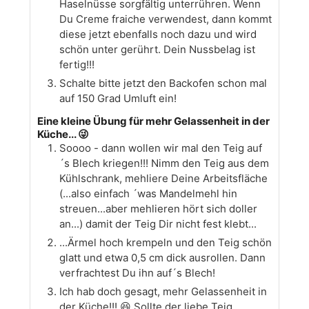
Haselnüsse sorgfältig unterrühren. Wenn
Du Creme fraiche verwendest, dann kommt
diese jetzt ebenfalls noch dazu und wird
schön unter gerührt. Dein Nussbelag ist
fertig!!!
Schalte bitte jetzt den Backofen schon mal
auf 150 Grad Umluft ein!
Eine kleine Übung für mehr Gelassenheit in der
Küche... 😜
Soooo - dann wollen wir mal den Teig auf
´s Blech kriegen!!! Nimm den Teig aus dem
Kühlschrank, mehliere Deine Arbeitsfläche
(...also einfach ´was Mandelmehl hin
streuen...aber mehlieren hört sich doller
an...) damit der Teig Dir nicht fest klebt...
...Ärmel hoch krempeln und den Teig schön
glatt und etwa 0,5 cm dick ausrollen. Dann
verfrachtest Du ihn auf´s Blech!
Ich hab doch gesagt, mehr Gelassenheit in
der Küche!!! 😆 Sollte der liebe Teig