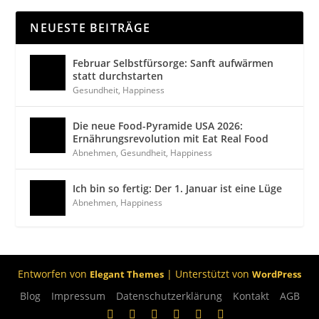
NEUESTE BEITRÄGE
Februar Selbstfürsorge: Sanft aufwärmen
statt durchstarten
Gesundheit
,
Happiness
Die neue Food-Pyramide USA 2026:
Ernährungsrevolution mit Eat Real Food
Abnehmen
,
Gesundheit
,
Happiness
Ich bin so fertig: Der 1. Januar ist eine Lüge
Abnehmen
,
Happiness
Entworfen von
| Unterstützt von
Elegant Themes
WordPress
Blog
Impressum
Datenschutzerklärung
Kontakt
AGB