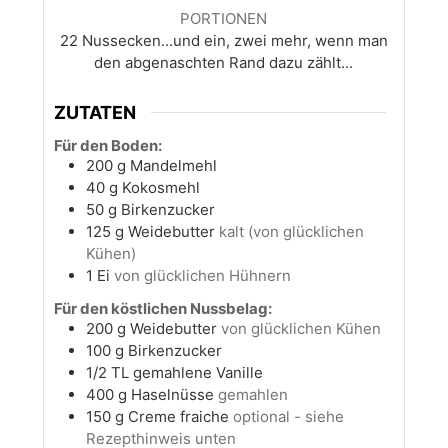
PORTIONEN
22
Nussecken...und ein, zwei mehr, wenn man
den abgenaschten Rand dazu zählt...
ZUTATEN
Für den Boden:
200
g
Mandelmehl
40
g
Kokosmehl
50
g
Birkenzucker
125
g
Weidebutter
kalt (von glücklichen
Kühen)
1
Ei
von glücklichen Hühnern
Für den köstlichen Nussbelag:
200
g
Weidebutter
von glücklichen Kühen
100
g
Birkenzucker
1/2
TL
gemahlene Vanille
400
g
Haselnüsse
gemahlen
150
g
Creme fraiche
optional - siehe
Rezepthinweis unten