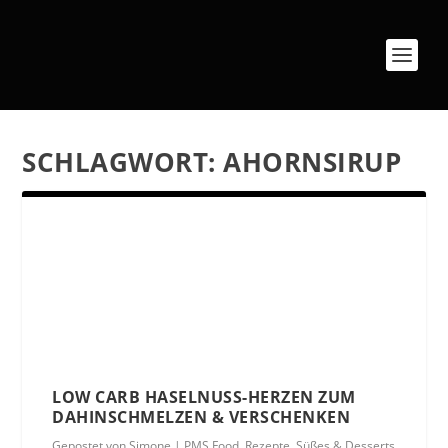
SCHLAGWORT:
AHORNSIRUP
LOW CARB HASELNUSS-HERZEN ZUM
DAHINSCHMELZEN & VERSCHENKEN
Gepostet von
Simone
|
PMS Food
,
Rezepte
,
Süßes & Desserts
,