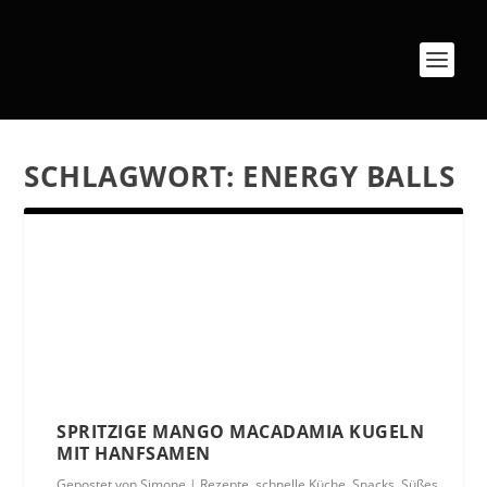
SCHLAGWORT:
ENERGY BALLS
SPRITZIGE MANGO MACADAMIA KUGELN
MIT HANFSAMEN
Gepostet von
Simone
|
Rezepte
,
schnelle Küche
,
Snacks
,
Süßes