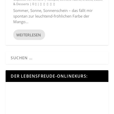
& Desserts
|
0
|
Sommer, Sonne, Sonnenschein – das fällt mir
spontan zur leuchtend-fröhlichen Farbe der
Mango...
WEITERLESEN
DER LEBENSFREUDE-ONLINEKURS: