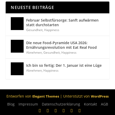
NEUESTE BEITRÄGE
Februar Selbstfürsorge: Sanft aufwärmen
statt durchstarten
Gesundheit
,
Happiness
Die neue Food-Pyramide USA 2026:
Ernährungsrevolution mit Eat Real Food
Abnehmen
,
Gesundheit
,
Happiness
Ich bin so fertig: Der 1. Januar ist eine Lüge
Abnehmen
,
Happiness
Entworfen von
| Unterstützt von
Elegant Themes
WordPress
Blog
Impressum
Datenschutzerklärung
Kontakt
AGB