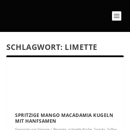
SCHLAGWORT:
LIMETTE
SPRITZIGE MANGO MACADAMIA KUGELN
MIT HANFSAMEN
Gepostet von
Simone
|
Rezepte
,
schnelle Küche
,
Snacks
,
Süßes