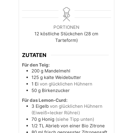
PORTIONEN
12
köstliche Stückchen (28 cm
Tarteform)
ZUTATEN
Für den Teig:
200
g
Mandelmehl
125
g
kalte Weidebutter
1
Ei
von glücklichen Hühnern
50
g
Birkenzucker
Für das Lemon-Curd:
3
Eigelb
von glücklichen Hühnern
(Eiweiß=lecker Rührei)
70
g
Honig
(siehe Tipp unten)
1/2
TL
Abrieb von einer Bio Zitrone
80
ml
frisch gepresster Zitronensaft