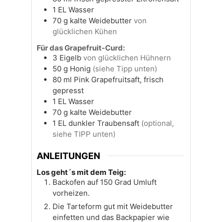
1
EL
Wasser
70
g
kalte Weidebutter
von
glücklichen Kühen
Für das Grapefruit-Curd:
3
Eigelb
von glücklichen Hühnern
50
g
Honig
(siehe Tipp unten)
80
ml
Pink Grapefruitsaft, frisch
gepresst
1
EL
Wasser
70
g
kalte Weidebutter
1
EL
dunkler Traubensaft
(optional,
siehe TIPP unten)
ANLEITUNGEN
Los geht´s mit dem Teig:
Backofen auf 150 Grad Umluft
vorheizen.
Die Tarteform gut mit Weidebutter
einfetten und das Backpapier wie