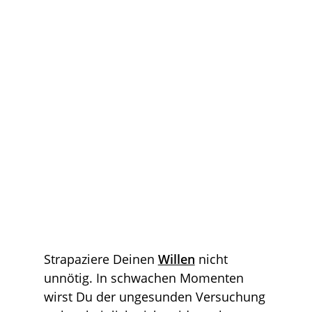
Du läßt ungesunde
Sachen in Deinem
Wohnraum zu
Strapaziere Deinen
Willen
nicht
unnötig. In schwachen Momenten
wirst Du der ungesunden Versuchung